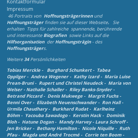
Kontaktformular
Impressum
46 Portraits von
Hoffnungsträgerinnen
und
Hoffnungsträger
finden sie auf dieser Webseite
.
Sie
erhalten Tipps für zahlreiche spannende, berührende
und
interessante
Biografien
sowie Links auf die
Hilfsorganisation
der
Hoffnungsträgin
- des
Hoffnungsträger
s.
Weitere
34
Persönlichkeiten
Tobias Merckle
-
Burghard Schunkert
-
Tabea
Oppliger
-
Andrea Wegener
-
Kathy Izard
-
Maria Luise
Prean-Bruni
-
Rupert und Christel Neudeck
-
Maria von
Welser
-
Nathalie Schaller
-
Riley Banks-Snyder
-
Betrand Piccard
-
Denis Mukwege
-
Margrit Fuchs
-
Benni Over
-
Elizabeth Neuenschwander
-
Ron Hall
-
Urmila Chaudhary
-
Burkhard Rudat
-
Karlheinz
Böhm
-
Yacouba Sawadogo
-
Kerstin Hack
-
Dominik
Bloh
-
Hatune Dogan
-
Mandy Harvey
-
Laura Schroff
-
Jen Bricker
-
Bethany Hamilton
-
Nicole Niquille
-
Ruth
Pfau
-
Magda und André Trocmé
-
Corrie ten Boom
-