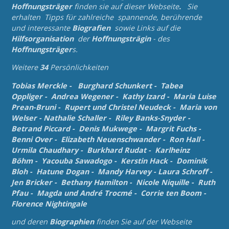
Hoffnungsträger
finden sie auf dieser Webseite
.
Sie
erhalten Tipps für zahlreiche spannende, berührende
und
interessante
Biografien
sowie Links auf die
Hilfsorganisation
der
Hoffnungsträgin
- des
Hoffnungsträger
s.
Weitere
34
Persönlichkeiten
Tobias Merckle
-
Burghard Schunkert
-
Tabea
Oppliger
-
Andrea Wegener
-
Kathy Izard
-
Maria Luise
Prean-Bruni
-
Rupert und Christel Neudeck
-
Maria von
Welser
-
Nathalie Schaller
-
Riley Banks-Snyder
-
Betrand Piccard
-
Denis Mukwege
-
Margrit Fuchs
-
Benni Over
-
Elizabeth Neuenschwander
-
Ron Hall
-
Urmila Chaudhary
-
Burkhard Rudat
-
Karlheinz
Böhm
-
Yacouba Sawadogo
-
Kerstin Hack
-
Dominik
Bloh
-
Hatune Dogan
-
Mandy Harvey
-
Laura Schroff
-
Jen Bricker
-
Bethany Hamilton
-
Nicole Niquille
-
Ruth
Pfau
-
Magda und André Trocmé
-
Corrie ten Boom
-
Florence Nightingale
und deren
Biographien
finden Sie auf der Webseite