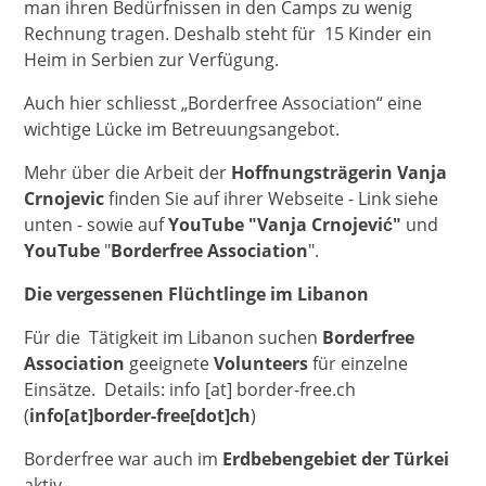
man ihren Bedürfnissen in den Camps zu wenig
Rechnung tragen. Deshalb steht für 15 Kinder ein
Heim in Serbien zur Verfügung.
Auch hier schliesst „Borderfree Association“ eine
wichtige Lücke im Betreuungsangebot.
Mehr über die Arbeit der
Hoffnungsträgerin
Vanja
Crnojevic
finden Sie auf ihrer Webseite - Link siehe
unten - sowie auf
YouTube "Vanja Crnojević"
und
YouTube
"
Borderfree Association
".
Die vergessenen Flüchtlinge im Libanon
Für die Tätigkeit im Libanon suchen
Borderfree
Association
geeignete
Volunteers
für einzelne
Einsätze. Details:
info
[at]
border-free.ch
(
info[at]border-free[dot]ch
)
Borderfree war auch im
Erdbebengebiet der Türkei
aktiv.