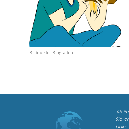
Bildquelle
Biografien
46 Po
Sie e
Links 