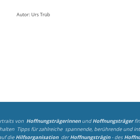
Autor:
Urs Trüb
rtraits von
Hoffnungsträgerinnen
und
Hoffnungsträger
fi
rhalten Tipps für zahlreiche spannende, berührende und
in
auf die
Hilfsorganisation
der
Hoffnungsträgin
- des
Hoffnu