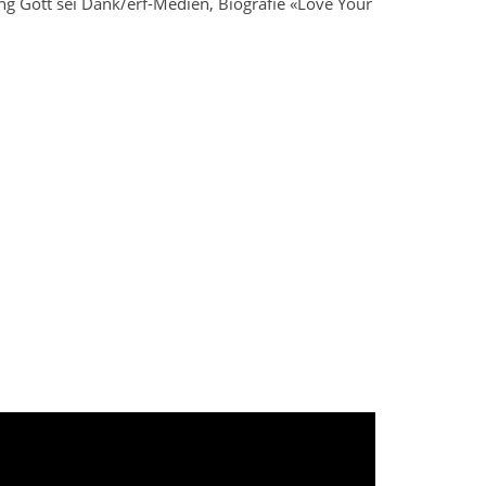
ng Gott sei Dank/erf-Medien
Biografie «Love Your