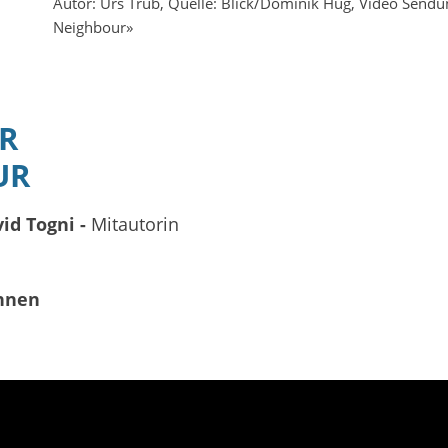
Autor:
Urs Trüb
Quelle:
Blick/Dominik Hug
Video Sendu
Neighbour»
R
UR
id Togni -
Mitautorin
nen