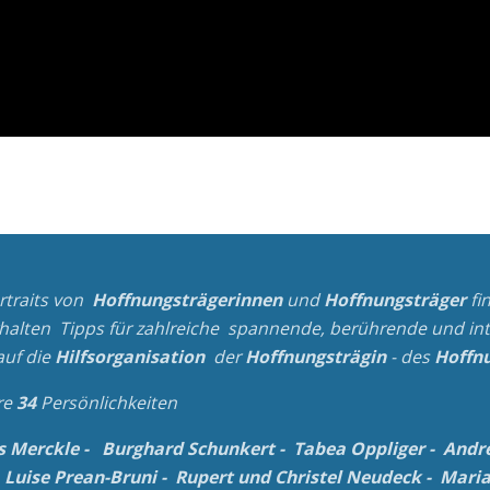
rtraits von
Hoffnungsträgerinnen
und
Hoffnungsträger
fi
rhalten Tipps für zahlreiche spannende, berührende und
in
auf die
Hilfsorganisation
der
Hoffnungsträgin
- des
Hoffnu
re
34
Persönlichkeiten
s Merckle
-
Burghard Schunkert
-
Tabea Oppliger
-
Andr
 Luise Prean-Bruni
-
Rupert und Christel Neudeck
-
Maria