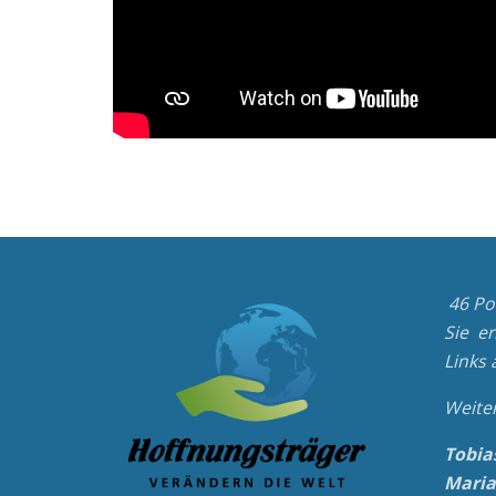
46 Po
Sie e
Links 
Weite
Tobia
Maria