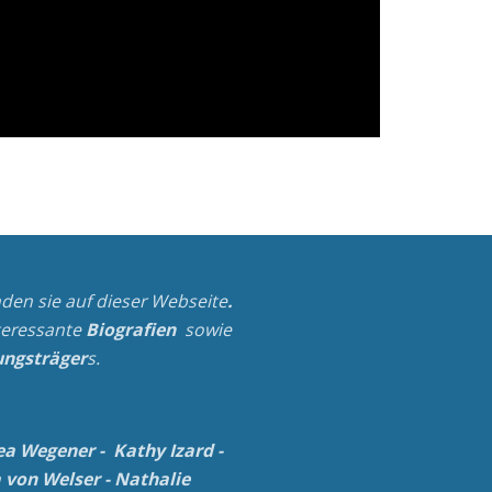
nden sie auf dieser Webseite
.
teressante
Biografien
sowie
ngsträger
s.
ea Wegener
-
Kathy Izard
-
 von Welser
-
Nathalie